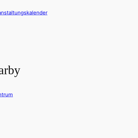
nstaltungskalender
arby
ntrum