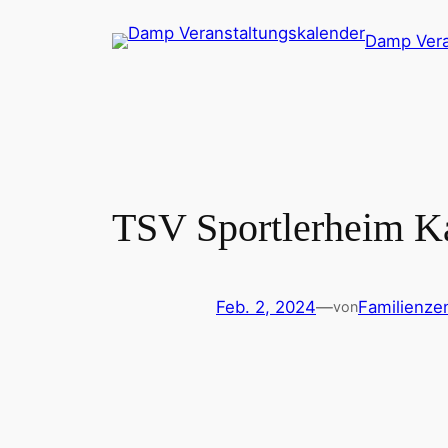
Zum
Damp Vera
Inhalt
springen
TSV Sportlerheim K
Feb. 2, 2024
—
Familienze
von