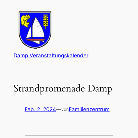
Zum
Inhalt
springen
Damp Veranstaltungskalender
Strandpromenade Damp
Feb. 2, 2024
—
Familienzentrum
von