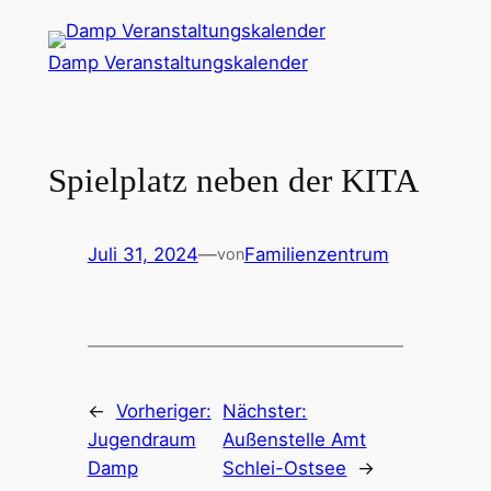
Zum
Inhalt
Damp Veranstaltungskalender
springen
Spielplatz neben der KITA
Juli 31, 2024
—
Familienzentrum
von
←
Vorheriger:
Nächster:
Jugendraum
Außenstelle Amt
Damp
Schlei-Ostsee
→