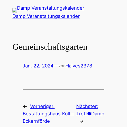
Zum
Inhalt
Damp Veranstaltungskalender
springen
Gemeinschaftsgarten
Jan. 22, 2024
—
Halves2378
von
←
Vorheriger:
Nächster:
Bestattungshaus Koll –
Treff●Damp
Eckernförde
→