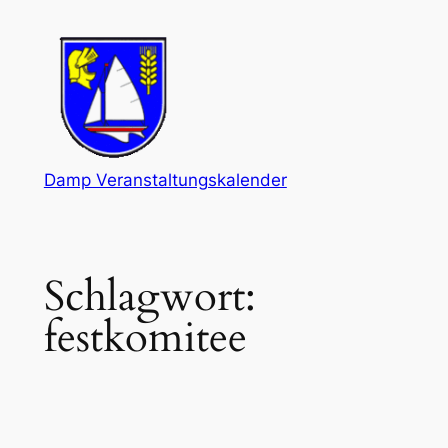
Zum
Inhalt
springen
Damp Veranstaltungskalender
Schlagwort:
festkomitee